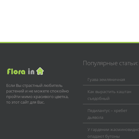
Популярные статьи:
Гуава земляничная
Если Вы страстный любитель
растений и не можете спокойно
Как вырастить каштан
пройти мимо красивого цветка,
съедобный
то этот сайт для Вас.
Педилантус – хребет
дьявола
У гардении жасминовидн
опадают бутоны