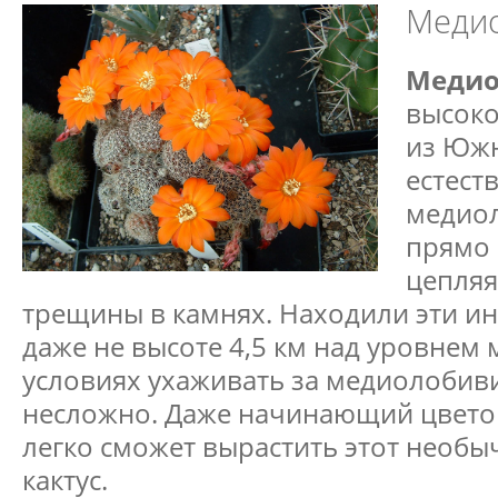
Меди
Медио
высоко
из Южн
естест
медиол
прямо 
цепляя
трещины в камнях. Находили эти ин
даже не высоте 4,5 км над уровнем
условиях ухаживать за медиолобив
несложно. Даже начинающий цвето
легко сможет вырастить этот необ
кактус.