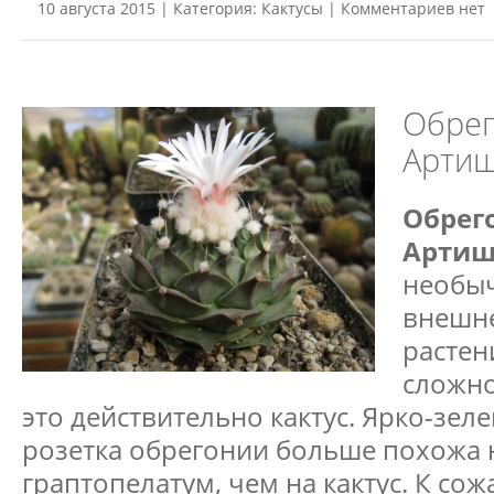
10 августа 2015 | Категория:
Кактусы
| Комментариев нет
Обрег
Артиш
Обрег
Артиш
необыч
внешне
растен
сложно
это действительно кактус. Ярко-зел
розетка обрегонии больше похожа 
граптопелатум, чем на кактус. К со