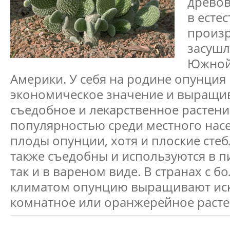
древов
в есте
произр
засушл
Южной
Америки. У себя на родине опунция
экономическое значение и выращив
съедобное и лекарственное растени
популярностью среди местного нас
плоды опунции, хотя и плоские стеб
также съедобны и используются в п
так и в вареном виде. В странах с 
климатом опунцию выращивают ис
комнатное или оранжерейное расте