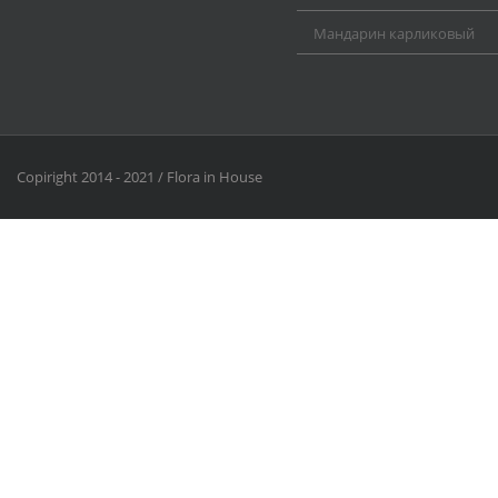
Мандарин карликовый
Copiright 2014 - 2021 / Flora in House