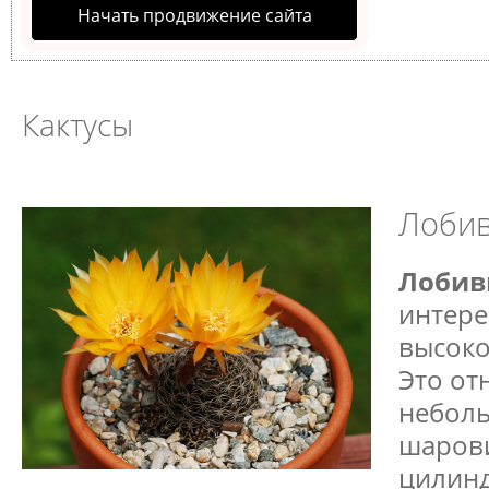
Начать продвижение сайта
Кактусы
Лоби
Лобив
интере
высоко
Это от
неболь
шаров
цилин