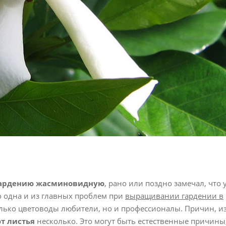
ардению жасминовидную
, рано или поздно замечал, что 
о одна и из главных проблем при
выращивании гардении в
олько цветоводы любители, но и профессионалы. Причин, из
т листья
несколько. Это могут быть естественные причины