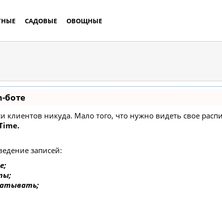
ТНЫЕ
САДОВЫЕ
ОВОЩНЫЕ
m-боте
писи клиентов никуда. Мало того, что нужно видеть свое ра
Time.
ведение записей:
е;
ты;
батывать;