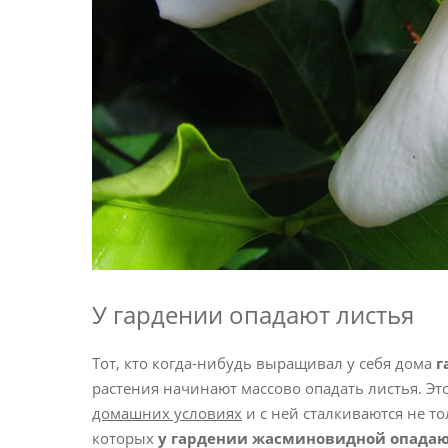
У гардении опадают листья
Тот, кто когда-нибудь выращивал у себя дома
г
растения начинают массово опадать листья. Эт
домашних условиях
и с ней сталкиваются не т
которых
у гардении жасминовидной опадаю