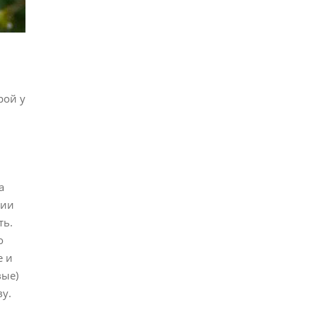
рой у
а
нии
ть.
о
е и
вые)
у.