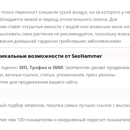
плохо переносит слишком сухой воздух, из-за которого у н
наблюдается зимой в период отопительного сезона. Для
ием ставят открытые емкости с водой или влажным мхом ил
скивать само растение не рекомендуется, поскольку влага
левания домашней гардении грибковыми заболеваниями.
Уникальные возможности от SeoHammer
м оценки:
SEO, Трафик и SMM.
SeoHammer делает продвиже
, вечные ссылки, статьи, упоминания, пресс-релизы -
mer для продвижения вашего сайта.
ый подбор запросов, покупка самых лучших ссылок с высок
олее чем 100 показателям и ежедневный пересчет показател