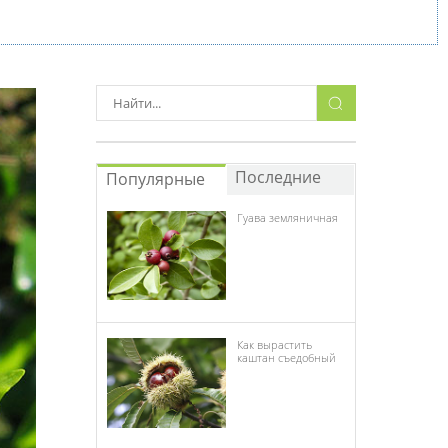
Последние
Популярные
Гуава земляничная
Как вырастить
каштан съедобный