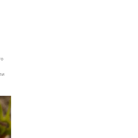
то
ли