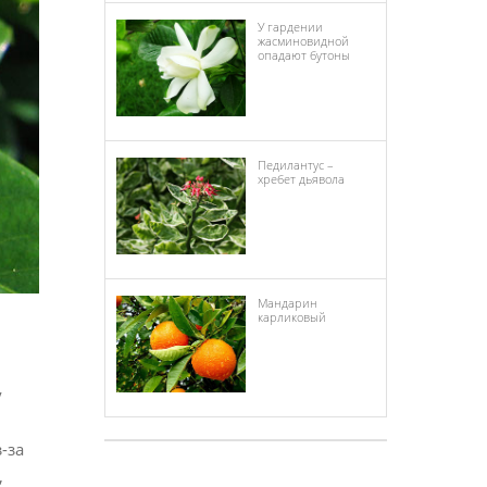
У гардении
жасминовидной
опадают бутоны
Педилантус –
хребет дьявола
Мандарин
карликовый
у
-за
,