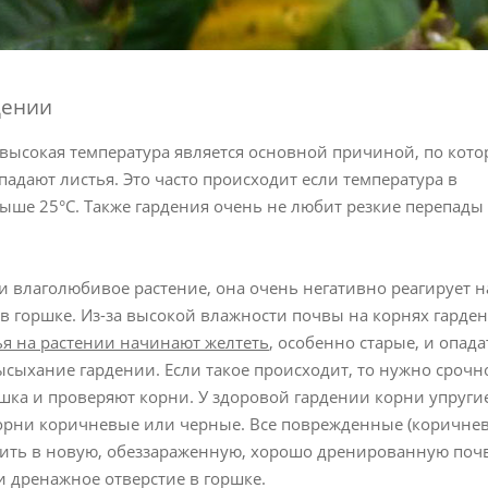
дении
 высокая температура является основной причиной, по кото
дают листья. Это часто происходит если температура в
ше 25°С. Также гардения очень не любит резкие перепады
 и влаголюбивое растение, она очень негативно реагирует н
в горшке. Из-за высокой влажности почвы на корнях гарде
ья на растении начинают желтеть
, особенно старые, и опада
сыхание гардении. Если такое происходит, то нужно срочн
шка и проверяют корни. У здоровой гардении корни упруги
 корни коричневые или черные. Все поврежденные (коричне
дить в новую, обеззараженную, хорошо дренированную почв
и дренажное отверстие в горшке.