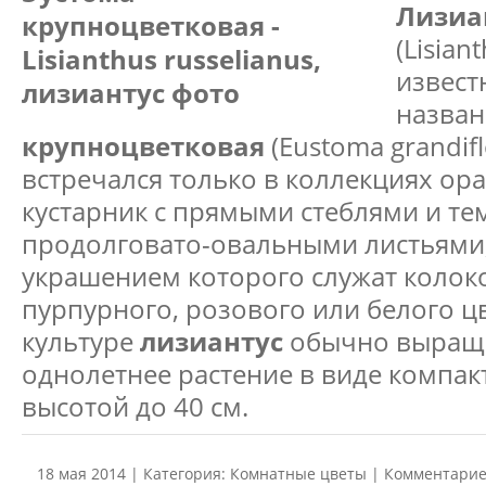
Лизиа
(Lisian
извест
назва
крупноцветковая
(Eustoma grandif
встречался только в коллекциях ор
кустарник с прямыми стеблями и т
продолговато-овальными листьями
украшением которого служат колок
пурпурного, розового или белого ц
культуре
лизиантус
обычно выращи
однолетнее растение в виде компак
высотой до 40 см.
18 мая 2014 | Категория:
Комнатные цветы
| Комментарие