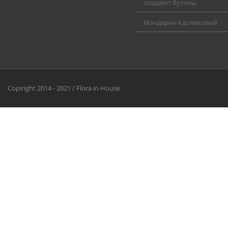
опадают бутоны
Мандарин карликовый
Copiright 2014 - 2021 / Flora in House