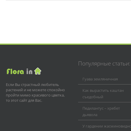
Популярные статьи:
Гуава земляничная
Если Вы страстный любитель
растений и не можете спокойно
Как вырастить каштан
пройти мимо красивого цветка,
съедобный
то этот сайт для Вас.
Педилантус – хребет
дьявола
У гардении жасминовидн