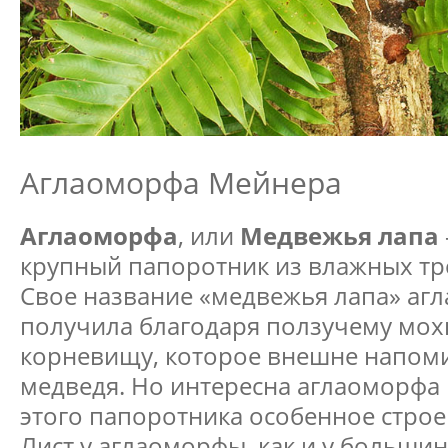
Аглаоморфа Мейнера
Аглаоморфа
, или
Медвежья лапа
крупный папоротник из влажных тр
Свое название «медвежья лапа» аг
получила благодаря ползучему мох
корневищу, которое внешне напоми
медведя. Но интересна аглаоморфа 
этого папоротника особенное строен
Лист у аглаоморфы, как и у большин