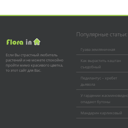
Популярные статьи:
Гуава земляничная
Если Вы страстный любитель
растений и не можете спокойно
Как вырастить каштан
пройти мимо красивого цветка,
съедобный
то этот сайт для Вас.
Педилантус – хребет
дьявола
У гардении жасминовидн
опадают бутоны
Мандарин карликовый