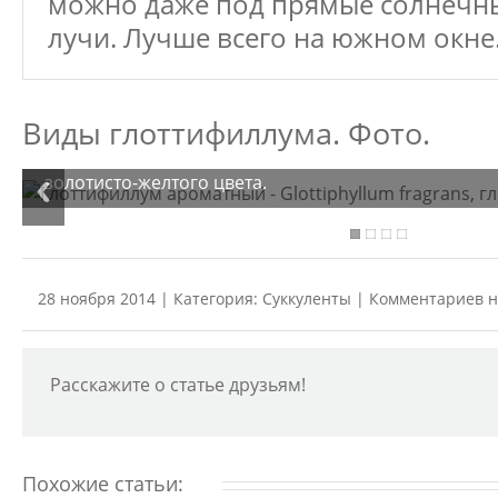
можно даже под прямые солнечн
лучи. Лучше всего на южном окне
Виды глоттифиллума. Фото.
Глоттифиллум ароматный
(Glottiphyllum fragrans
верхняя сторона листа выпуклая. Цветки крупные, д
золотисто-желтого цвета.
28 ноября 2014 | Категория:
Суккуленты
| Комментариев н
Расскажите о статье друзьям!
Похожие статьи: