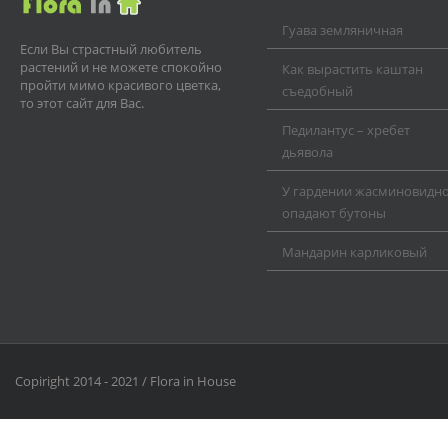
Гуава земляничная
Если Вы страстный любитель
растений и не можете спокойно
Как вырастить каштан
пройти мимо красивого цветка,
съедобный
то этот сайт для Вас.
Педилантус – хребет
дьявола
У гардении жасминовидн
опадают бутоны
Мандарин карликовый
Copiright 2014 - 2021 / Flora in House