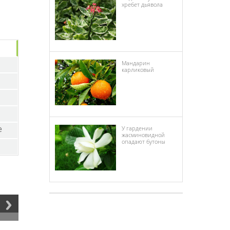
хребет дьявола
Мандарин
карликовый
е
У гардении
жасминовидной
опадают бутоны