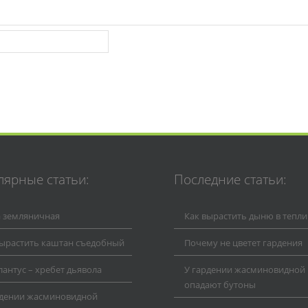
лярные статьи:
Последние статьи:
а земляничная
Как вырастить дыню в тепли
вырастить каштан съедобный
Почему не цветет гардения
антус – хребет дьявола
У гардении жасминовидной
опадают бутоны
рдении жасминовидной