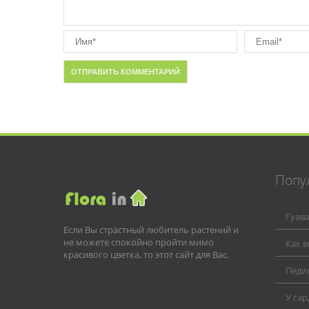
Попу
Гуав
Если Вы страстный любитель растений и
не можете спокойно пройти мимо
Как 
красивого цветка, то этот сайт для Вас.
Педил
У га