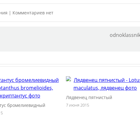
ения
| Комментариев нет
odnoklassnik
Лядвенец пятнистый
тус бромелиевидный
7 июня 2015
15