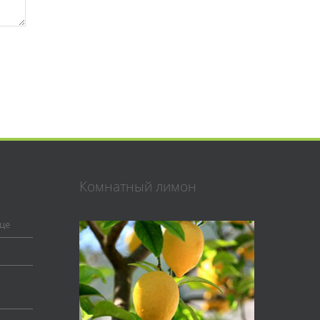
Комнатный лимон
це