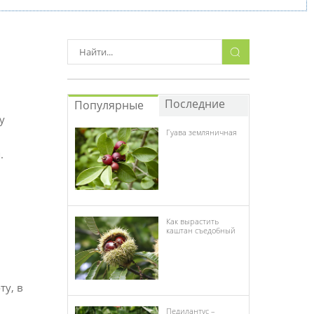
Последние
Популярные
у
Гуава земляничная
.
Как вырастить
каштан съедобный
ту, в
Педилантус –