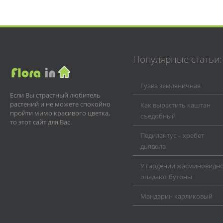
Популярные статьи:
Гуава земляничная
Если Вы страстный любитель
растений и не можете спокойно
Как вырастить каштан
пройти мимо красивого цветка,
съедобный
то этот сайт для Вас.
Педилантус – хребет
дьявола
У гардении жасминовидн
опадают бутоны
Мандарин карликовый