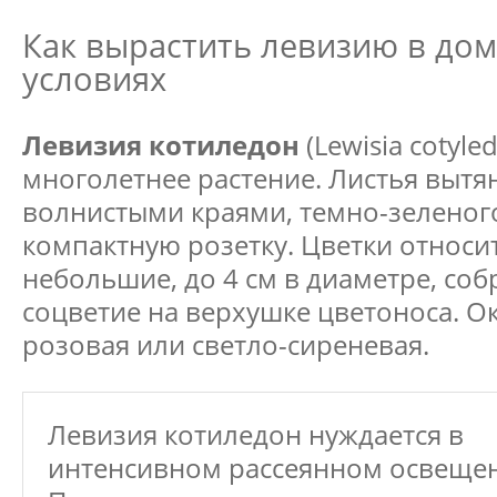
Как вырастить левизию в до
условиях
Левизия котиледон
(Lewisia cotyle
многолетнее растение. Листья вытя
волнистыми краями, темно-зеленого
компактную розетку. Цветки относи
небольшие, до 4 см в диаметре, со
соцветие на верхушке цветоноса. О
розовая или светло-сиреневая.
Левизия котиледон нуждается в
интенсивном рассеянном освеще