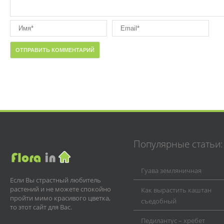
Популярные статьи:
Гуава земляничная
Если Вы страстный любитель
растений и не можете спокойно
Как вырастить каштан
пройти мимо красивого цветка,
съедобный
то этот сайт для Вас.
Педилантус – хребет