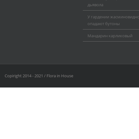
дьявола
У гардении жасминовидн
опадают бутоны
Мандарин карликовый
Copiright 2014 - 2021 / Flora in House