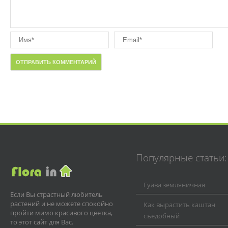
Популярные статьи:
Гуава земляничная
Если Вы страстный любитель
растений и не можете спокойно
Как вырастить каштан
пройти мимо красивого цветка,
съедобный
то этот сайт для Вас.