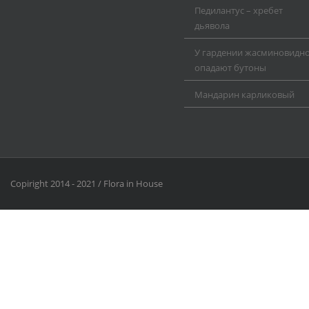
Педилантус – хребет
дьявола
У гардении жасминовидн
опадают бутоны
Мандарин карликовый
Copiright 2014 - 2021 / Flora in House