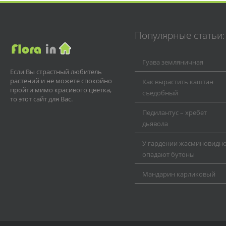
Популярные статьи:
Гуава земляничная
Если Вы страстный любитель
растений и не можете спокойно
Как вырастить каштан
пройти мимо красивого цветка,
съедобный
то этот сайт для Вас.
Педилантус – хребет
дьявола
У гардении жасминовидн
опадают бутоны
Мандарин карликовый