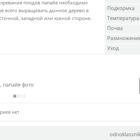
озревания плодов папайе необходимо
Подкормка
ше всего выращивать дынное дерево в
Температура
осточной, западной или южной стороне.
Почва
Размножени
Уход
риев нет
odnoklassnik