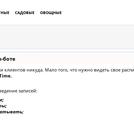
ТНЫЕ
САДОВЫЕ
ОВОЩНЫЕ
m-боте
писи клиентов никуда. Мало того, что нужно видеть свое ра
Time.
ведение записей:
е;
ты;
батывать;