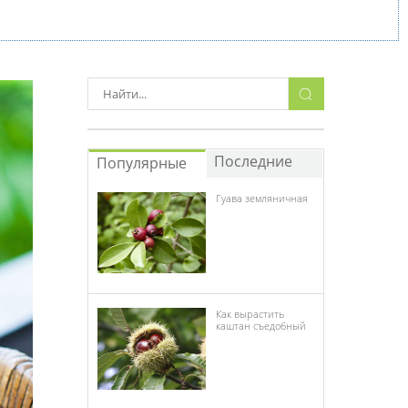
Последние
Популярные
Гуава земляничная
Как вырастить
каштан съедобный