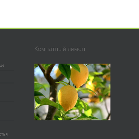
Комнатный лимон
це
стья