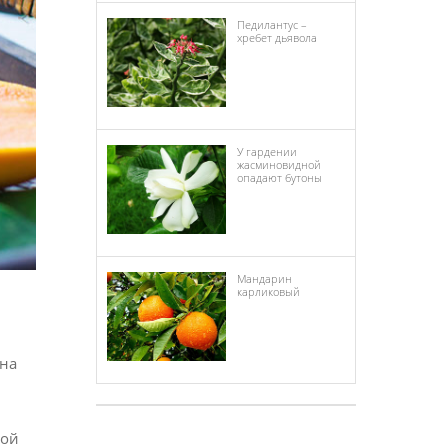
Педилантус –
хребет дьявола
У гардении
жасминовидной
опадают бутоны
Мандарин
карликовый
ена
ной