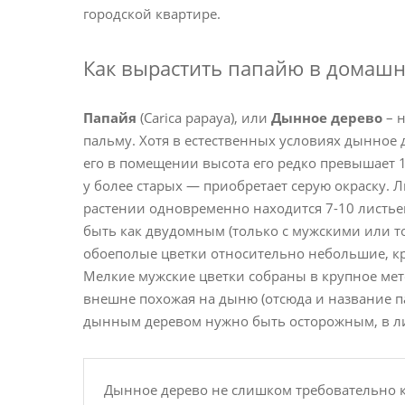
городской квартире.
Как вырастить папайю в домашн
Папайя
(Carica papaya), или
Дынное дерево
– 
пальму. Хотя в естественных условиях дынное 
его в помещении высота его редко превышает 1
у более старых — приобретает серую окраску. 
растении одновременно находится 7-10 листье
быть как двудомным (только с мужскими или т
обоеполые цветки относительно небольшие, кре
Мелкие мужские цветки собраны в крупное метел
внешне похожая на дыню (отсюда и название па
дынным деревом нужно быть осторожным, в лис
Дынное дерево не слишком требовательно 