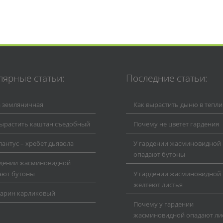
лярные статьи:
Последние статьи:
а земляничная
Как вырастить дыню в тепли
вырастить каштан съедобный
Почему не цветет гардения
антус – хребет дьявола
У гардении жасминовидной
опадают бутоны
рдении жасминовидной
ают бутоны
У гардении жасминовидной
желтеют листья
арин карликовый
Почему у гардении
жасминовидной опадают ли