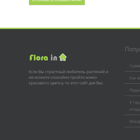
Попу
Гуав
Если Вы страстный любитель растений и
не можете спокойно пройти мимо
Как 
красивого цветка, то этот сайт для Вас.
Педил
У га
опад
Манд