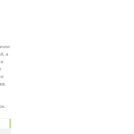
вании
й, а
на
т
ли
ев.
ок.