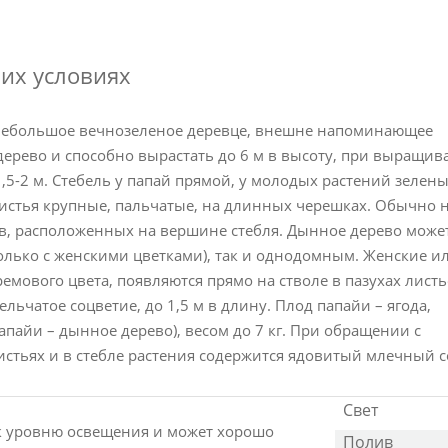
их условиях
небольшое вечнозеленое деревце, внешне напоминающее
дерево и способно вырастать до 6 м в высоту, при выращи
,5-2 м. Стебель у папай прямой, у молодых растений зелены
Листья крупные, пальчатые, на длинных черешках. Обычно 
в, расположенных на вершине стебля. Дынное дерево може
олько с женскими цветками), так и однодомным. Женские и
мового цвета, появляются прямо на стволе в пазухах листь
ьчатое соцветие, до 1,5 м в длину. Плод папайи – ягода,
пайи – дынное дерево), весом до 7 кг. При обращении с
тьях и в стебле растения содержится ядовитый млечный с
Свет
к уровню освещения и может хорошо
Полив